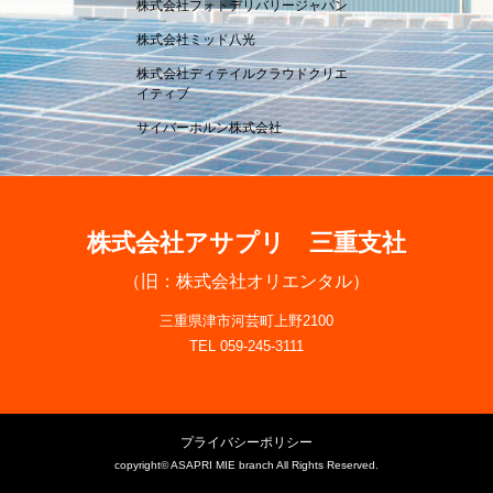
株式会社フォトデリバリージャパン
株式会社ミッド八光
株式会社ディテイルクラウドクリエ
イティブ
サイバーホルン株式会社
株式会社アサプリ 三重支社
（旧：株式会社オリエンタル）
三重県津市河芸町上野2100
TEL 059-245-3111
プライバシーポリシー
copyright© ASAPRI MIE branch All Rights Reserved.