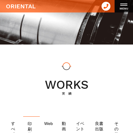
ORIENTAL
MENU
WORKS
実 績
す
Web
動
イベ
良書
そ
印
べ
画
ント
出版
の
刷