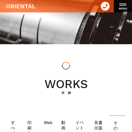
ORIENTAL
MENU
WORKS
実 績
す
印
Web
動
イベ
良書
そ
べ
刷
画
ント
出版
の